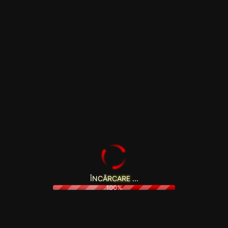
La acest newsletter beneficiezi automat de cele mai noi
oferte și promoții personaliate.
Î
N
C
Ă
R
C
A
R
E
.
.
.
100%