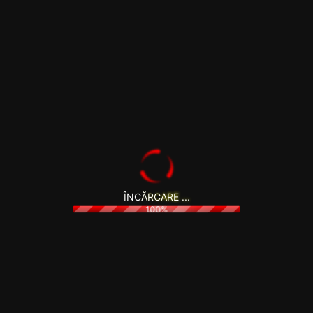
La acest newsletter beneficiezi automat de cele mai noi
oferte și promoții personaliate.
Î
N
C
Ă
R
C
A
R
E
.
.
.
100%
SISTEME
INFORMAȚII UTILE
MERITĂ
Oferte Speciale
Termeni și condiții
VĂZUTE
Office & Light
Cum comand & plătesc
Creator Base
Gaming
Garanție & retur