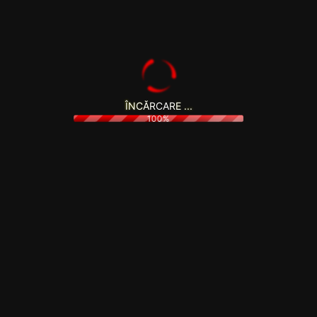
Î
N
C
Ă
R
C
A
R
E
.
.
.
100%
La acest newsletter beneficiezi automat de cele mai noi
oferte și promoții personaliate.