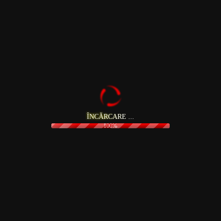
Î
N
C
Ă
R
C
A
R
E
.
.
.
100%