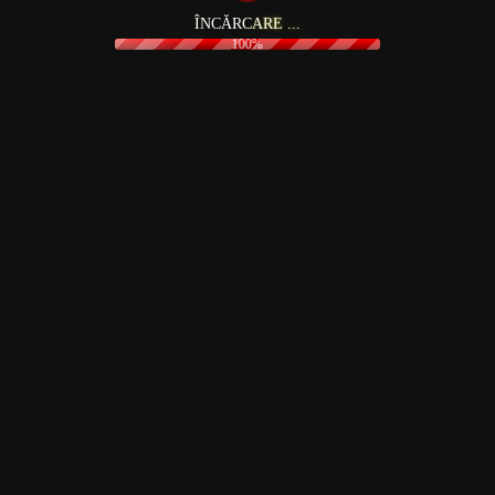
Î
N
C
Ă
R
C
A
R
E
.
.
.
100%