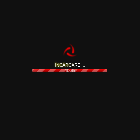
și nu este inclusă în costul de achiziție al produsului. Se oferă 
elelalte produse vor fi livrate între 2 și 7 zile lucrătoare în func
Î
N
C
Ă
R
C
A
R
E
.
.
.
100%
SISTEME
MERITĂ VĂZUTE
IN
Oferte Speciale
Creator Base
Ter
Office & Light Gaming
Despre Noi
Cu
erte și promoții
Gaming @ HD
Comunitate
Gar
Gaming @ QHD
Magazin
De