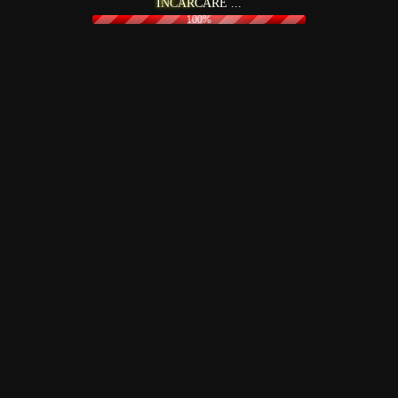
Î
N
C
Ă
R
C
A
R
E
.
.
.
100%
Există costuri suplimentare pentru promovare?