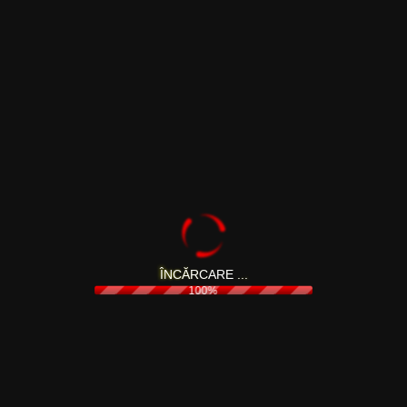
de publicitate, media, de dezvoltare si informarea
utilizatorilor despre aceste actiuni. In acest scop, putem
trimite comunicarile comerciale prin canalele de
comunicare puse la dispozitie de catre Dumneavoastra:
e-mail, SMS, apel telefonic, mesaje de tip web/mobile
push, etc.
Aceste tipuri de comunicari pot contine informatii
generale privind portofoliul de produse si servicii,
oferte/promotii curente sau informatii specifice, in
legatura cu preferintele utilizatorilor pentru anumite
produse din portofoliu. Prelucrarea de date poate fi
Î
N
C
Ă
R
C
A
R
E
.
.
.
bazata pe informatiile referitoare la comportamentul
100%
comercial al utilizatorului, pentru crearea unui profil.
Acest tip de prelucrare de date este intemeiat pe
consimtamantul prealabil al utilizatorului (persoanei
vizate), exprimat prin actiuni pozitive. Ne asiguram ca